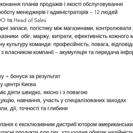
конання планів продажів і якості обслуговування
оботу менеджерів і адміністраторів – 12 людей
O та Head of Sales
рні запаси, логістику між магазинами, контролювати
казники: обіг, маржу, витрати, ефективність кожного 
у культуру команди: професійність, повага, відповід
з власником компанії – акумуляція та передача інфо
ку + бонуси за результат
у центрі Києва
іє діяти швидко, якісно і з повагою
укцію, навчання, участь у спеціалізованих заходах
и, дії, точності та глибини
панія є ексклюзивним дистриб’ютором американських
ласні продукти для тих, хто щодня обирає надійність