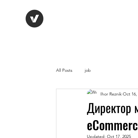
Life Vision
Recruitment Serv
All Posts
job
Ihor Reznik
Oct 16,
Директор м
eCommerc
Updated:
Oct 17, 2025