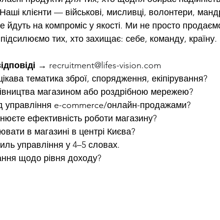
 Наші клієнти — військові, мисливці, волонтери, манд
е йдуть на компроміс у якості. Ми не просто продаєм
ідсилюємо тих, хто захищає: себе, команду, країну.
ідповіді
 → 
recruitment@lifes-vision.com
цікава тематика зброї, спорядження, екіпірування?
рівництва магазином або роздрібною мережею?
ід управління e-commerce/онлайн-продажами?
інюєте ефективність роботи магазину?
ювати в магазині в центрі Києва?
иль управління у 4–5 словах.
вання щодо рівня доходу?