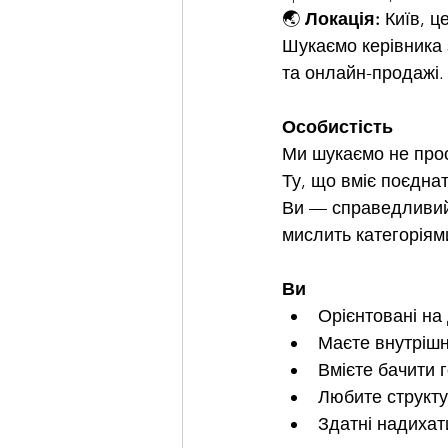
🌏 
Локація:
 Київ, ц
Шукаємо керівника 
та онлайн-продажі. 
Особистість
Ми шукаємо не прос
Ту, що вміє поєднат
Ви — справедливий 
мислить категоріям
Ви
Орієнтовані на
Маєте внутрішн
Вмієте бачити 
Любите структур
Здатні надихат