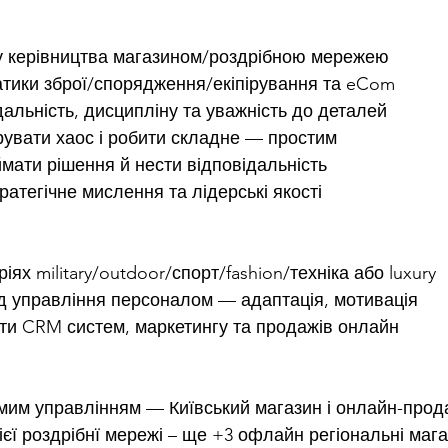
у керівництва магазином/роздрібною мережею
атики зброї/спорядження/екіпірування та eCom
дальність, дисципліну та уважність до деталей
рувати хаос і робити складне — простим
ймати рішення й нести відповідальність
ратегічне мислення та лідерські якості
ріях military/outdoor/спорт/fashion/техніка або luxury
д управління персоналом — адаптація, мотивація
ти CRM систем, маркетингу та продажів онлайн
им управлінням — Київський магазин і онлайн-прод
ієї роздрібнї мережі – ще +3 офлайн регіональні маг