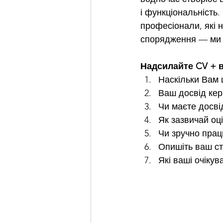
і функціональність.
професіонали, які н
спорядження — ми п
Надсилайте CV + в
Наскільки Вам 
Ваш досвід ке
Чи маєте досв
Як зазвичай оц
Чи зручно прац
Опишіть ваш ст
Які ваші очіку