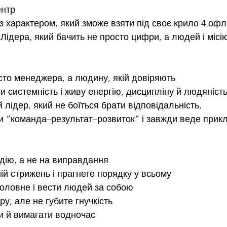
ентр
з характером, який зможе взяти під своє крило 4 оф
Лідера, який бачить не просто цифри, а людей і місі
то менеджера, а людину, якій довіряють
и системність і живу енергію, дисципліну й людяніст
лідер, який не боїться брати відповідальність,
и “команда–результат–розвиток” і завжди веде прик
 дію, а не на виправдання
ій стрижень і прагнете порядку у всьому
головне і вести людей за собою
у, але не губите гнучкість
и й вимагати водночас