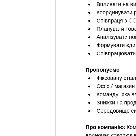
Впливати на ви
Координувати р
Співпраця з CO
Планувати това
Аналізувати по
Формувати єдин
Співпрацювати 
Пропонуємо
Фіксовану став
Офіс / магазин 
Команду, яка вм
Знижки на прод
Середовище сил
Про компанію: 
Ком
водночас створює в