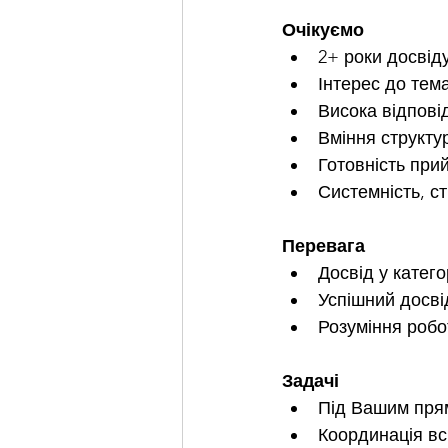
Очікуємо
2+ роки досвід
Інтерес до тем
Висока відпові
Вміння структу
Готовність при
Системність, ст
Перевага
Досвід у катего
Успішний досві
Розуміння робо
Задачі
Під Вашим прям
Координація вс