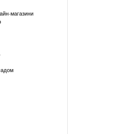
лайн-магазини 
ю
ь
ладом