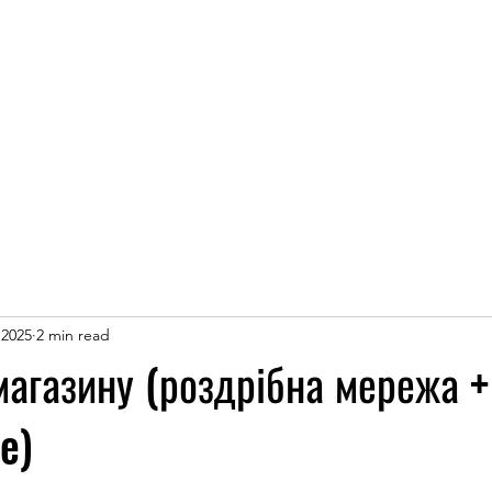
ice
Jobs
Prices
Events
Contact us
 2025
2 min read
агазину (роздрібна мережа +
e)