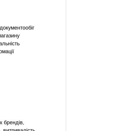
 документообіг
магазину
альність
рмації
 брендів, 
, витривалість 