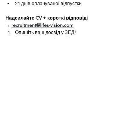
24 днів оплачуваної відпустки
Надсилайте CV + короткі відповіді 
→
recruitment@lifes-vision.com
Опишіть ваш досвід у ЗЕД/
імпорті: які саме функції 
вдаються найкраще?
В яких товарних категоріях та 
ринках маєте найбільшу 
експертизу?
Де зараз знаходитесь і коли 
готові розпочати роботу в 
Барселоні?
Ваші очікування щодо рівня 
заробітної плати?
Кожну заявку читаємо уважно
*
Перевага — кандидатам з 
конкретними відповідями 
💚