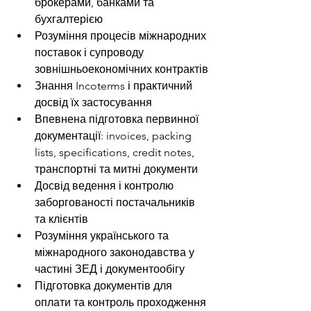
брокерами, банками та 
бухгалтерією
Розуміння процесів міжнародних 
поставок і супроводу 
зовнішньоекономічних контрактів
Знання Incoterms і практичний 
досвід їх застосування
Впевнена підготовка первинної 
документації: invoices, packing 
lists, specifications, credit notes, 
транспортні та митні документи
Досвід ведення і контролю 
заборгованості постачальників 
та клієнтів
Розуміння українського та 
міжнародного законодавства у 
частині ЗЕД і документообігу
Підготовка документів для 
оплати та контроль проходження 