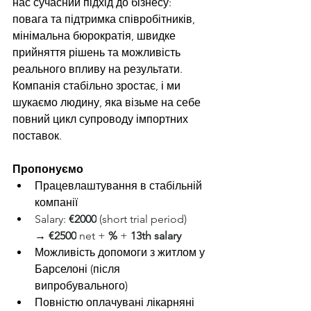
нас сучасний підхід до бізнесу: 
повага та підтримка співробітників, 
мінімальна бюрократія, швидке 
прийняття рішень та можливість 
реального впливу на результати. 
Компанія стабільно зростає, і ми 
шукаємо людину, яка візьме на себе 
повний цикл супроводу імпортних 
поставок.
Пропонуємо
Працевлаштування в стабільній 
компанії
Salary: 
€2000
 (short trial period) 
→
€2500
 net + 
%
 + 
13th salary
Можливість допомоги з житлом у 
Барселоні (після 
випробувального)
Повністю оплачувані лікарняні