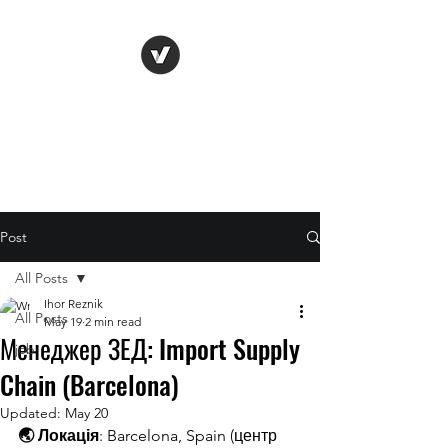
Life Vision
Post
All Posts
Ihor Reznik
All Posts
May 19
2 min read
Менеджер ЗЕД: Import Supply
job
Chain (Barcelona)
Updated:
May 20
🌏 Локація
: Barcelona, Spain (центр 